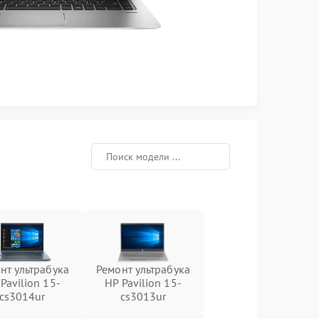
нт ультрабука
Ремонт ультрабука
Pavilion 15-
HP Pavilion 15-
cs3014ur
cs3013ur