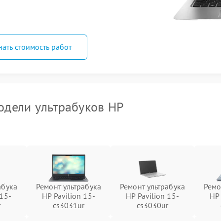
нать стоимость работ
дели ультрабуков HP
абука
Ремонт ультрабука
Ремонт ультрабука
Ремо
 15-
HP Pavilion 15-
HP Pavilion 15-
HP 
r
cs3031ur
cs3030ur