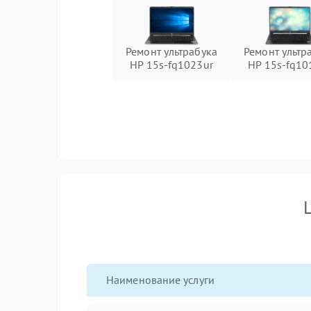
Ремонт ультрабука
Ремонт ультр
HP 15s-fq1023ur
HP 15s-fq10
Наименование услуги