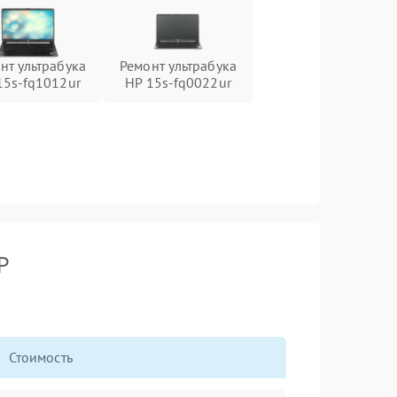
нт ультрабука
Ремонт ультрабука
15s-fq1012ur
HP 15s-fq0022ur
P
Стоимость