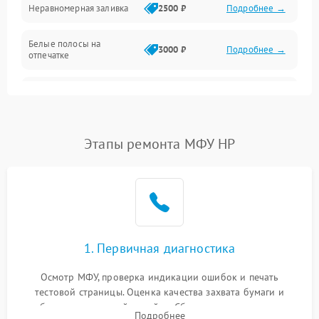
Неравномерная заливка
2500 ₽
Подробнее →
Дисплей и органы управления
Белые полосы на
Изображение
3000 ₽
Подробнее →
отпечатке
Проблемы с механикой
Чёрный фон на листе
3500 ₽
Подробнее →
Питание и запуск
Этапы ремонта МФУ HP
1. Первичная диагностика
Осмотр МФУ, проверка индикации ошибок и печать
тестовой страницы. Оценка качества захвата бумаги и
работы сканирующей линейки. Сбор данных о замятиях,
Подробнее