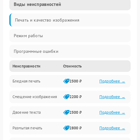
Виды неисправностей
Печать и качество изображения
Режим работы
Программные ошибки
Неисправности
Стоимость
Картриджи и расходники
Бледная печать
2500 ₽
Подробнее →
Сканер и копирование
Смещение изображения
2200 ₽
Подробнее →
Механика и узлы
Двоение текста
2500 ₽
Подробнее →
Программные сбои
Размытая печать
2800 ₽
Подробнее →
Подключение и интерфейсы