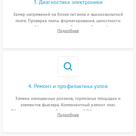
3. Диагностика электроники
Замер напряжений на блоке питания и высоковольтной
плате. Проверка платы форматирования, целостности
плоских шлейфов сканера и работоспособности флажков и
Подробнее
оптопар (датчиков прохождения бумаги).
4. Ремонт и профилактика узлов
Замена изношенных роликов, тормозных площадок и
элементов фьюзера. Компонентный ремонт плат.
Обязательная очистка блока лазера (LSU), зеркал и тракта
Подробнее
печати от просыпанного тонера и бумажной пыли.