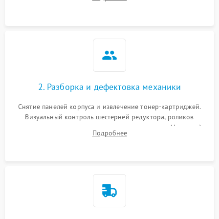
дефектах изображения или посторонних шумах при работе.
2. Разборка и дефектовка механики
Снятие панелей корпуса и извлечение тонер-картриджей.
Визуальный контроль шестерней редуктора, роликов
захвата, термопленки и прижимного вала в печи (фьюзере).
Подробнее
Проверка оптики сканера на загрязнения.