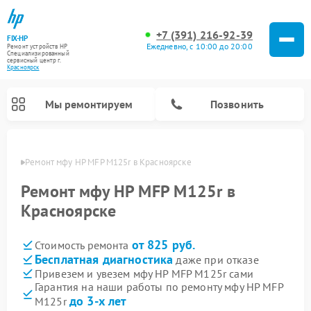
+7 (391) 216-92-39
FIX-HP
Ежедневно, с 10:00 до 20:00
Ремонт устройств HP
Специализированный
cервисный центр г.
Красноярск
Мы ремонтируем
Позвонить
ярске
Ремонт мфу HP MFP M125r в Красноярске
Ремонт мфу HP MFP M125r в
Красноярске
от 825 руб.
Стоимость ремонта
Бесплатная диагностика
даже при отказе
Привезем и увезем мфу HP MFP M125r сами
Гарантия на наши работы по ремонту мфу HP MFP
до 3-х лет
M125r