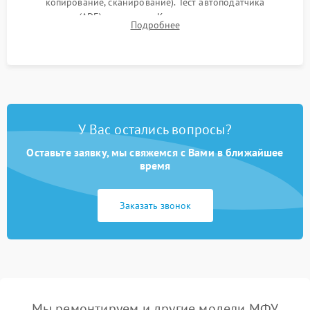
копирование, сканирование). Тест автоподатчика
документов (ADF) и дуплекса. Контроль качества отпечатка
Подробнее
на отсутствие серого фона, полос и надежность запекания
тонера.
У Вас остались вопросы?
Оставьте заявку, мы свяжемся с Вами в ближайшее
время
Заказать звонок
Мы ремонтируем и другие модели МФУ